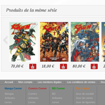
Produits de la même série
70,00 €
18,00 €
80,00 €
2
Accueil
|
Mon compte
|
Les mentions légales
|
Les conditions de ventes
|
Nou
Manga Center
Comics Center
BD Center
Toy Center
Mangas
Comics
BD
Jeux de société
Artbooks
Artbooks
Artbooks
Jeux de cartes
Livres
Livres
Livres
Jeux de figurines