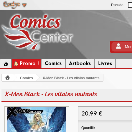
Pseudo :
Mon
Promo !
Comics
Artbooks
Livres
Comics
X-Men Black - Les vilains mutants
X-Men Black - Les vilains mutants
20,99
€
Quantité :