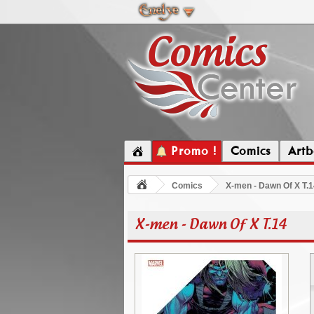
Promo !
Comics
Artb
Comics
X-men - Dawn Of X T.1
X-men - Dawn Of X T.14