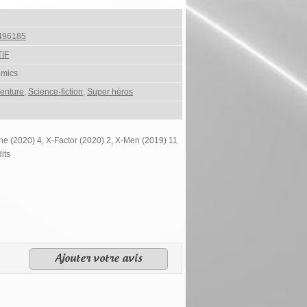
496185
IF
omics
enture
,
Science-fiction
,
Super héros
ne (2020) 4, X-Factor (2020) 2, X-Men (2019) 11
its
Ajouter votre avis