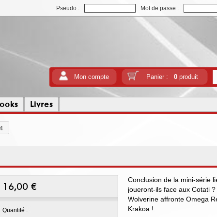
Pseudo :
Mot de passe :
Mon compte
Panier :
0
produit
ooks
Livres
4
Conclusion de la mini-série l
16,00
€
joueront-ils face aux Cotati
Wolverine affronte Omega Re
Krakoa !
Quantité :