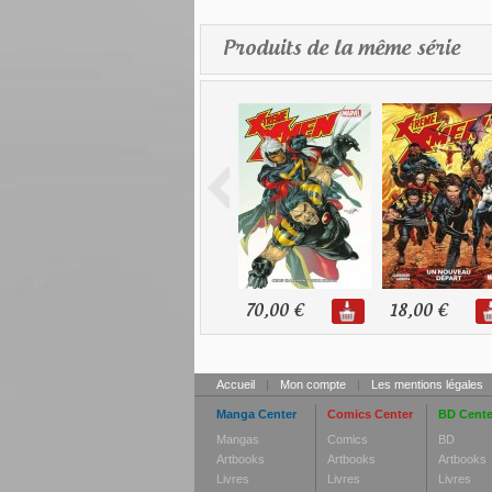
Produits de la même série
70,00 €
18,00 €
Accueil
|
Mon compte
|
Les mentions légales
Manga Center
Comics Center
BD Cente
Mangas
Comics
BD
Artbooks
Artbooks
Artbooks
Livres
Livres
Livres