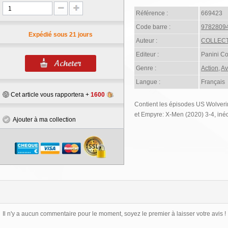
Référence :
669423
Code barre :
9782809
Expédié sous 21 jours
Auteur :
COLLECT
Editeur :
Panini C
Genre :
Action
,
Av
Langue :
Français
Cet article vous rapportera +
1600
Contient les épisodes US Wolveri
et Empyre: X-Men (2020) 3-4, inéd
Ajouter à ma collection
Il n'y a aucun commentaire pour le moment, soyez le premier à laisser votre avis !