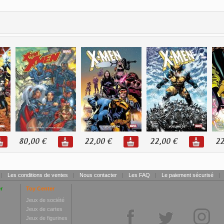
80,00 €
22,00 €
22,00 €
22
|
Les conditions de ventes
|
Nous contacter
|
Les FAQ
|
Le paiement sécurisé
|
r
Toy Center
Jeux de société
Jeux de cartes
Jeux de figurines