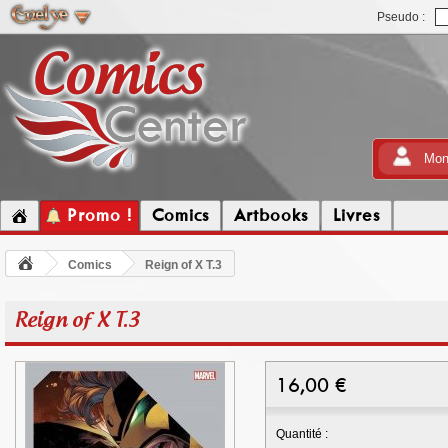
Pseudo :
Mon
Promo !
Comics
Artbooks
Livres
Comics
Reign of X T.3
Reign of X T.3
16,00
€
Quantité :