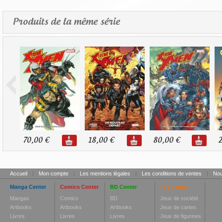
Produits de la même série
70,00 €
18,00 €
80,00 €
2
Accueil
|
Mon compte
|
Les mentions légales
|
Les conditions de ventes
|
Nou
Manga Center
Comics Center
BD Center
Toy Center
Mangas
Comics
BD
Jeux de société
Artbooks
Artbooks
Artbooks
Jeux de cartes
Livres
Livres
Livres
Jeux de figurines