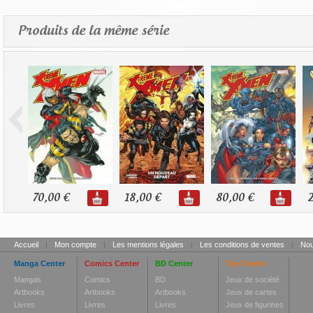
Produits de la même série
70,00 €
18,00 €
80,00 €
2
Accueil
|
Mon compte
|
Les mentions légales
|
Les conditions de ventes
|
Nou
Manga Center
Comics Center
BD Center
Toy Center
Mangas
Comics
BD
Jeux de société
Artbooks
Artbooks
Artbooks
Jeux de cartes
Livres
Livres
Livres
Jeux de figurines