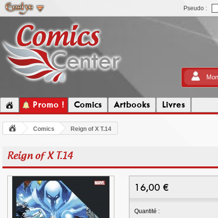
Pseudo :
Mon
Promo !
Comics
Artbooks
Livres
Comics
Reign of X T.14
Reign of X T.14
16,00
€
Quantité :