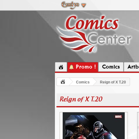
Promo !
Comics
Artb
Comics
Reign of X T.20
Reign of X T.20