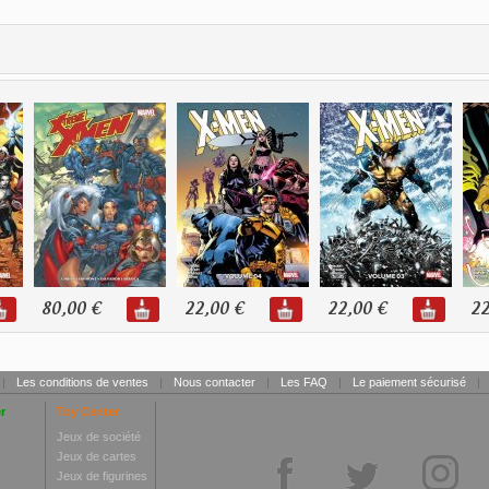
80,00 €
22,00 €
22,00 €
22
|
Les conditions de ventes
|
Nous contacter
|
Les FAQ
|
Le paiement sécurisé
|
r
Toy Center
Jeux de société
Jeux de cartes
Jeux de figurines