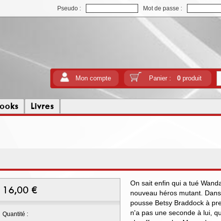
Pseudo :
Mot de passe :
Mon compte
Panier :
0
produit
ooks
Livres
On sait enfin qui a tué Wand
16,00
€
nouveau héros mutant. Dans l
pousse Betsy Braddock à pre
n'a pas une seconde à lui, q
Quantité :