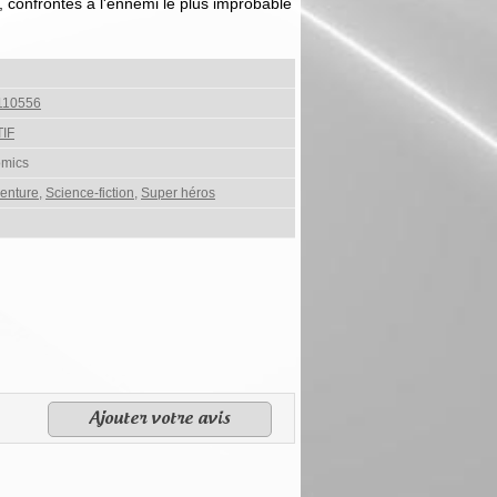
 confrontés à l'ennemi le plus improbable
110556
IF
omics
enture
,
Science-fiction
,
Super héros
Ajouter votre avis