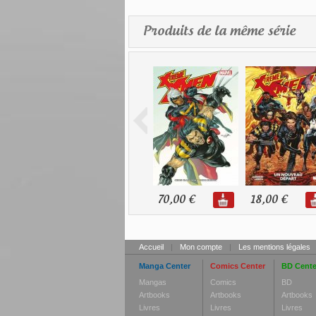
Produits de la même série
70,00 €
18,00 €
Accueil
|
Mon compte
|
Les mentions légales
Manga Center
Comics Center
BD Cente
Mangas
Comics
BD
Artbooks
Artbooks
Artbooks
Livres
Livres
Livres