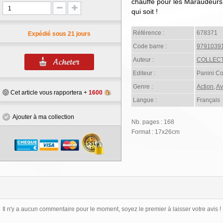
chauffe pour les Maraudeurs,
qui soit !
Référence :
678371
Expédié sous 21 jours
Code barre :
9791039
Auteur :
COLLECT
Editeur :
Panini C
Genre :
Action
,
Av
Cet article vous rapportera +
1600
Langue :
Français
Ajouter à ma collection
Nb. pages : 168
Format : 17x26cm
Il n'y a aucun commentaire pour le moment, soyez le premier à laisser votre avis !