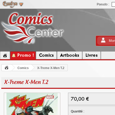
Pseudo :
Mon
Promo !
Comics
Artbooks
Livres
Comics
X-Treme X-Men T.2
X-Treme X-Men T.2
70,00
€
Quantité :