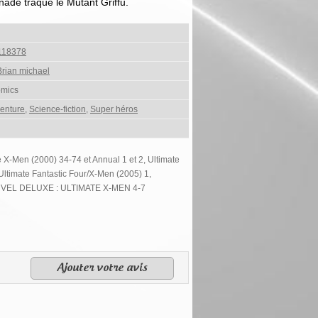
rnade traque le Mutant Griffu.
118378
rian michael
omics
enture
,
Science-fiction
,
Super héros
 X-Men (2000) 34-74 et Annual 1 et 2, Ultimate
Ultimate Fantastic Four/X-Men (2005) 1,
RVEL DELUXE : ULTIMATE X-MEN 4-7
Ajouter votre avis