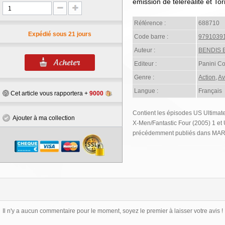
émission de téléréalité et To
Référence :
688710
Expédié sous 21 jours
Code barre :
9791039
Auteur :
BENDIS B
Editeur :
Panini C
Genre :
Action
,
Av
Langue :
Français
Cet article vous rapportera +
9000
Contient les épisodes US Ultimate
Ajouter à ma collection
X-Men/Fantastic Four (2005) 1 et 
précédemment publiés dans MA
Il n'y a aucun commentaire pour le moment, soyez le premier à laisser votre avis !