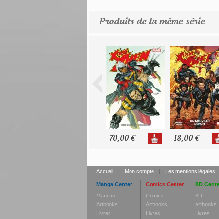
Produits de la même série
70,00 €
18,00 €
Accueil
|
Mon compte
|
Les mentions légales
Manga Center
Comics Center
BD Cente
Mangas
Comics
BD
Artbooks
Artbooks
Artbooks
Livres
Livres
Livres