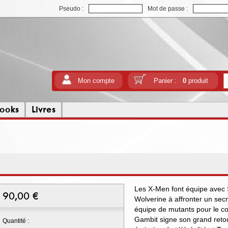
Pseudo :
Mot de passe :
Mon compte
Panier :
0
produit
ooks
Livres
Les X-Men font équipe avec 
90,00
€
Wolverine à affronter un se
équipe de mutants pour le 
Gambit signe son grand reto
Quantité :