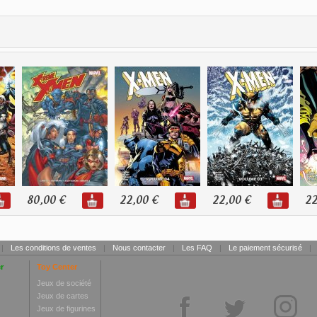
80,00 €
22,00 €
22,00 €
22
|
Les conditions de ventes
|
Nous contacter
|
Les FAQ
|
Le paiement sécurisé
|
r
Toy Center
Jeux de société
Jeux de cartes
Jeux de figurines