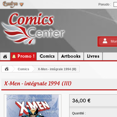
Pseudo :
Mon
Promo !
Comics
Artbooks
Livres
Comics
X-Men - intégrale 1994 (III)
X-Men - intégrale 1994 (III)
36,00
€
Quantité :