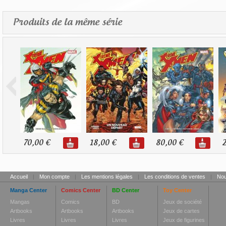
Produits de la même série
70,00 €
18,00 €
80,00 €
2
Accueil
|
Mon compte
|
Les mentions légales
|
Les conditions de ventes
|
Nou
Manga Center
Comics Center
BD Center
Toy Center
Mangas
Comics
BD
Jeux de société
Artbooks
Artbooks
Artbooks
Jeux de cartes
Livres
Livres
Livres
Jeux de figurines