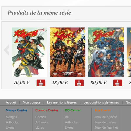
Produits de la même série
70,00 €
18,00 €
80,00 €
2
Accueil
|
Mon compte
|
Les mentions légales
|
Les conditions de ventes
|
Nou
Manga Center
Comics Center
BD Center
Toy Center
Mangas
Comics
BD
Jeux de société
Artbooks
Artbooks
Artbooks
Jeux de cartes
Livres
Livres
Livres
Jeux de figurines