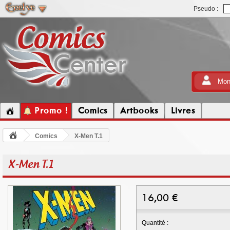
Pseudo :
Mon
Promo !
Comics
Artbooks
Livres
Comics
X-Men T.1
X-Men T.1
16,00
€
Quantité :