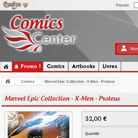
Pseudo :
Mon
Promo !
Comics
Artbooks
Livres
Comics
Marvel Epic Collection - X-Men - Proteus
Marvel Epic Collection - X-Men - Proteus
32,00
€
Quantité :