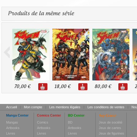
Produits de la même série
70,00 €
18,00 €
80,00 €
2
Accueil
|
Mon compte
|
Les mentions légales
|
Les conditions de ventes
|
Nou
Manga Center
Comics Center
BD Center
Toy Center
Mangas
Comics
BD
Jeux de société
Artbooks
Artbooks
Artbooks
Jeux de cartes
Livres
Livres
Livres
Jeux de figurines