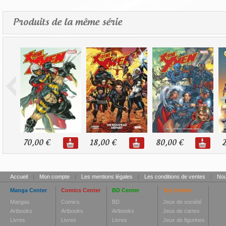
Produits de la même série
70,00 €
18,00 €
80,00 €
2
Accueil
|
Mon compte
|
Les mentions légales
|
Les conditions de ventes
|
Nou
Manga Center
Comics Center
BD Center
Toy Center
Mangas
Comics
BD
Jeux de société
Artbooks
Artbooks
Artbooks
Jeux de cartes
Livres
Livres
Livres
Jeux de figurines