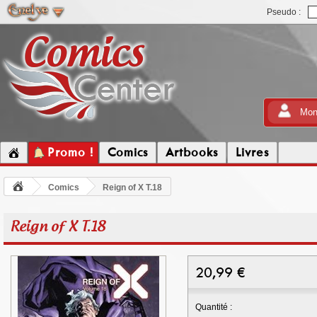
Pseudo :
Mon
Promo !
Comics
Artbooks
Livres
Comics
Reign of X T.18
Reign of X T.18
20,99
€
Quantité :