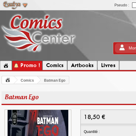
Pseudo :
Mon
Promo !
Comics
Artbooks
Livres
Comics
Batman Ego
Batman Ego
18,50
€
Quantité :