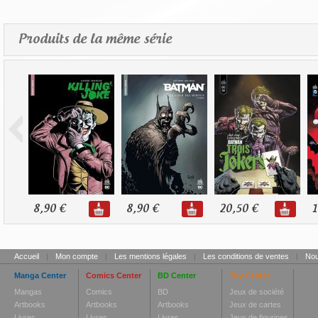
Produits de la même série
8,90 €
8,90 €
20,50 €
1
Accueil
|
Mon compte
|
Les mentions légales
|
Les conditions de ventes
|
Nou
Manga Center
Comics Center
BD Center
Toy Center
Mangas
Comics
BD
Jeux de société
Artbooks
Artbooks
Artbooks
Jeux de cartes
Livres
Livres
Livres
Jeux de figurines