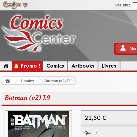
Pseudo :
Mon
Promo !
Comics
Artbooks
Livres
Comics
Batman (v2) T.9
Batman (v2) T.9
22,50
€
Quantité :