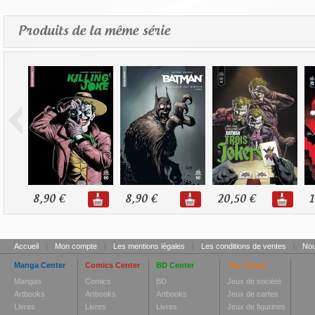
Produits de la même série
8,90 €
8,90 €
20,50 €
1
Accueil
|
Mon compte
|
Les mentions légales
|
Les conditions de ventes
|
Nou
Manga Center
Comics Center
BD Center
Toy Center
Mangas
Comics
BD
Jeux de société
Artbooks
Artbooks
Artbooks
Jeux de cartes
Livres
Livres
Livres
Jeux de figurines