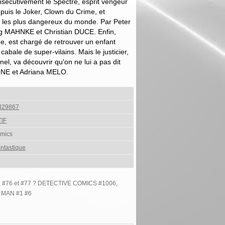
sécutivement le Spectre, esprit vengeur
puis le Joker, Clown du Crime, et
s les plus dangereux du monde. Par Peter
 MAHNKE et Christian DUCE. Enfin,
ue, est chargé de retrouver un enfant
bale de super-vilains. Mais le justicier,
el, va découvrir qu'on ne lui a pas dit
MONE et Adriana MELO.
829867
IF
mics
ntastique
5, #76 et #77 ? DETECTIVE COMICS #1006,
C MAN #1 #6