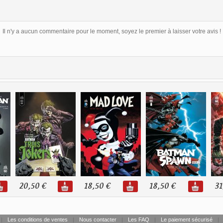
Il n'y a aucun commentaire pour le moment, soyez le premier à laisser votre avis !
20,50 €
18,50 €
18,50 €
31
|
Les conditions de ventes
|
Nous contacter
|
Les FAQ
|
Le paiement sécurisé
|