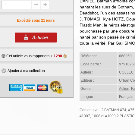
DANIEL. Batman affronte con
hantant les rues de Gotham, 
Deadshot, l'un des assassin
J. TOMASI, Kyle HOTZ, Doug
Expédié sous 21 jours
Plastic Man, le héros élastiq
pourchassé par une obscure ca
hanté par son passé de crimin
toute la vérité. Par Gail SI
Cet article vous rapportera +
1290
Référence :
668260
Code barre :
9791026
Ajouter à ma collection
Auteur :
COLLECT
Editeur :
Urban Co
Genre :
Action
,
Fa
Langue :
Français
Contenu vo : ? BATMAN #74, #7
#1007, 1008 et #1009 ? PLASTI