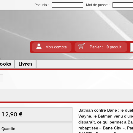
Pseudo :
Mot de passe :
Mon compte
Panier :
0
produit
ooks
Livres
Batman contre Bane : le duel
12,90
€
Wayne, le Batman venu d'une
disparaît, ce qui permet à B
rebaptisée « Bane City ». Pa
Quantité :