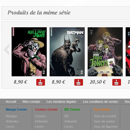
Produits de la même série
8,90 €
8,90 €
20,50 €
1
Accueil
|
Mon compte
|
Les mentions légales
|
Les conditions de ventes
|
Nou
Manga Center
Comics Center
BD Center
Toy Center
Mangas
Comics
BD
Jeux de société
Artbooks
Artbooks
Artbooks
Jeux de cartes
Livres
Livres
Livres
Jeux de figurines