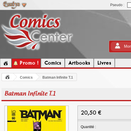
Pseudo :
Mon
Promo !
Comics
Artbooks
Livres
Comics
Batman Infinite T.1
Batman Infinite T.1
20,50
€
Quantité :