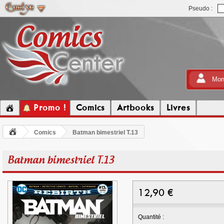
Pseudo :
Mon
Promo !
Comics
Artbooks
Livres
Comics
Batman bimestriel T.13
Batman bimestriel T.13
12,90
€
Quantité :