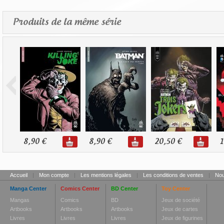
Produits de la même série
8,90 €
8,90 €
20,50 €
1
Accueil
|
Mon compte
|
Les mentions légales
|
Les conditions de ventes
|
Nou
Manga Center
Comics Center
BD Center
Toy Center
Mangas
Comics
BD
Jeux de société
Artbooks
Artbooks
Artbooks
Jeux de cartes
Livres
Livres
Livres
Jeux de figurines