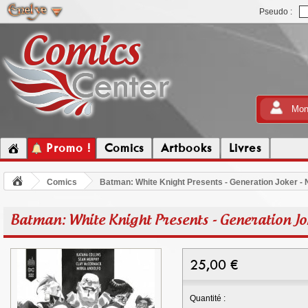
Pseudo :
Mon
Promo !
Comics
Artbooks
Livres
Comics
Batman: White Knight Presents - Generation Joker -
Batman: White Knight Presents - Generation Jo
25,00
€
Quantité :