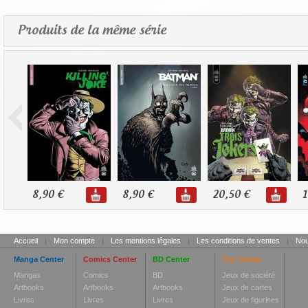
Produits de la même série
8,90 €
8,90 €
20,50 €
1
Accueil
|
Mon compte
|
Les mentions légales
|
Les conditions de ventes
|
Nou
Manga Center
Comics Center
BD Center
Toy Center
Mangas
Comics
BD
Jeux de société
Artbooks
Artbooks
Artbooks
Jeux de cartes
Livres
Livres
Livres
Jeux de figurines