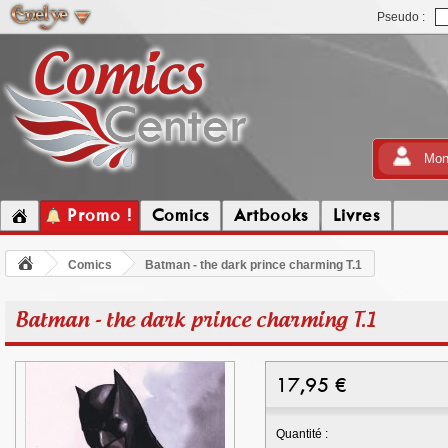
Pseudo :
Mon
Promo !
Comics
Artbooks
Livres
Comics
Batman - the dark prince charming T.1
Batman - the dark prince charming T.1
17,95
€
Quantité :