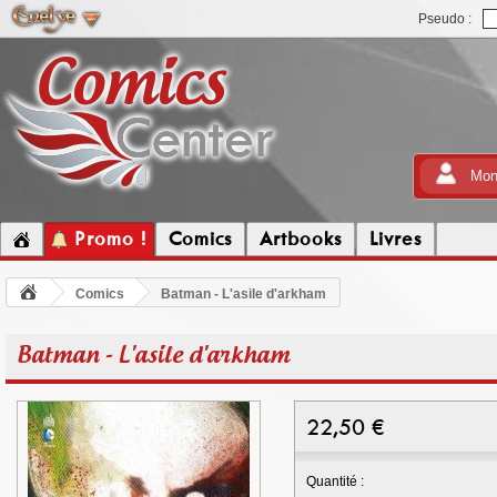
Pseudo :
Mon
Promo !
Comics
Artbooks
Livres
Comics
Batman - L'asile d'arkham
Batman - L'asile d'arkham
22,50
€
Quantité :