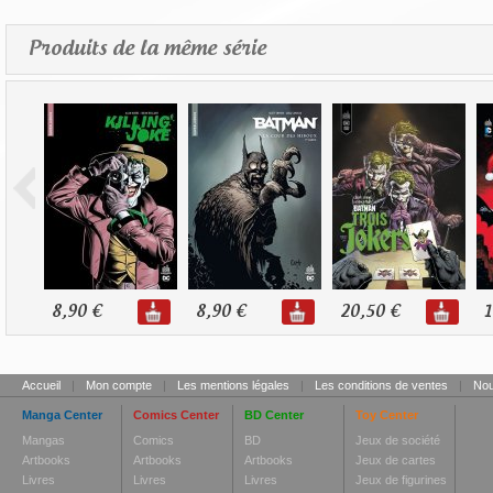
Produits de la même série
8,90 €
8,90 €
20,50 €
1
Accueil
|
Mon compte
|
Les mentions légales
|
Les conditions de ventes
|
Nou
Manga Center
Comics Center
BD Center
Toy Center
Mangas
Comics
BD
Jeux de société
Artbooks
Artbooks
Artbooks
Jeux de cartes
Livres
Livres
Livres
Jeux de figurines