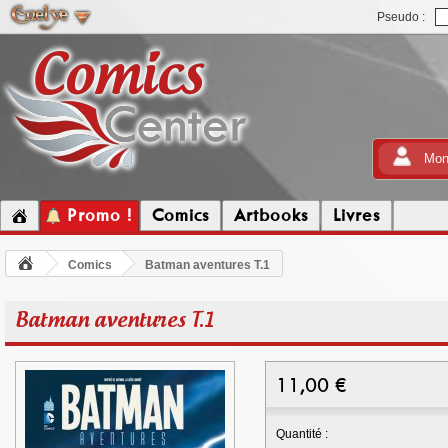
Pseudo :
Mon
Promo !
Comics
Artbooks
Livres
Comics
Batman aventures T.1
Batman aventures T.1
11,00
€
Quantité :