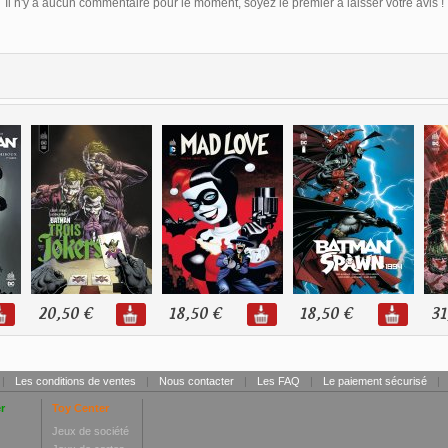
Il n'y a aucun commentaire pour le moment, soyez le premier à laisser votre avis !
20,50 €
18,50 €
18,50 €
31
|
Les conditions de ventes
|
Nous contacter
|
Les FAQ
|
Le paiement sécurisé
|
r
Toy Center
Jeux de société