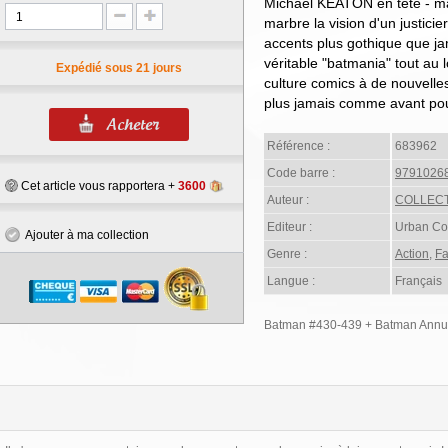
Michael KEATON en tête - ma
marbre la vision d'un justic
accents plus gothique que jam
véritable "batmania" tout au
Expédié sous 21 jours
culture comics à de nouvelles
plus jamais comme avant po
Référence :
683962
Code barre :
9791026
Cet article vous rapportera +
3600
Auteur :
COLLECT
Editeur :
Urban Co
Ajouter à ma collection
Genre :
Action
,
Fa
Langue :
Français
Batman #430-439 + Batman Annual