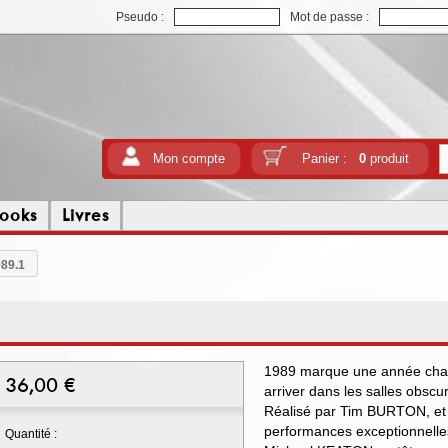
Pseudo :
Mot de passe :
Mon compte
Panier :
0
produit
ooks
Livres
89.1
1989 marque une année charni
36,00
€
arriver dans les salles obsc
Réalisé par Tim BURTON, et s
performances exceptionnell
Quantité :