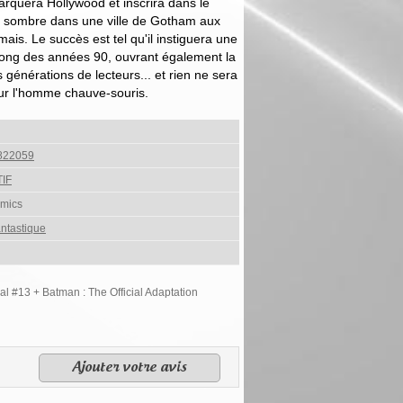
rquera Hollywood et inscrira dans le
ier sombre dans une ville de Gotham aux
ais. Le succès est tel qu'il instiguera une
 long des années 90, ouvrant également la
 générations de lecteurs... et rien ne sera
ur l'homme chauve-souris.
822059
IF
mics
ntastique
 #13 + Batman : The Official Adaptation
Ajouter votre avis