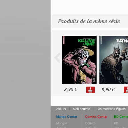
Produits de la même série
8,90 €
8,90 €
Accueil
|
Mon compte
|
Les mentions légales
Manga Center
Comics Center
BD Cente
Mangas
Comics
BD