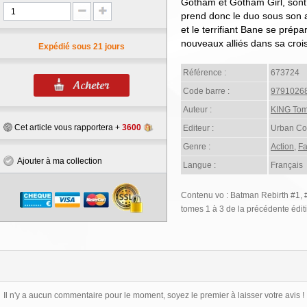
Gotham et Gotham Girl, sont
prend donc le duo sous son a
et le terrifiant Bane se prépa
nouveaux alliés dans sa croi
Expédié sous 21 jours
Référence :
673724
Code barre :
9791026
Auteur :
KING To
Cet article vous rapportera +
3600
Editeur :
Urban Co
Genre :
Action
,
Fa
Ajouter à ma collection
Langue :
Français
Contenu vo : Batman Rebirth #1, #
tomes 1 à 3 de la précédente édit
Il n'y a aucun commentaire pour le moment, soyez le premier à laisser votre avis !