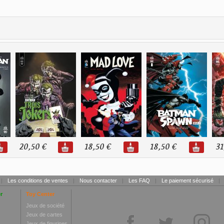
20,50 €
18,50 €
18,50 €
31
|
Les conditions de ventes
|
Nous contacter
|
Les FAQ
|
Le paiement sécurisé
|
r
Toy Center
Jeux de société
Jeux de cartes
Jeux de figurines