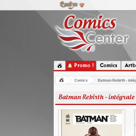
Promo !
Comics
Artb
Comics
Batman Rebirth - intég
Batman Rebirth - intégrale 