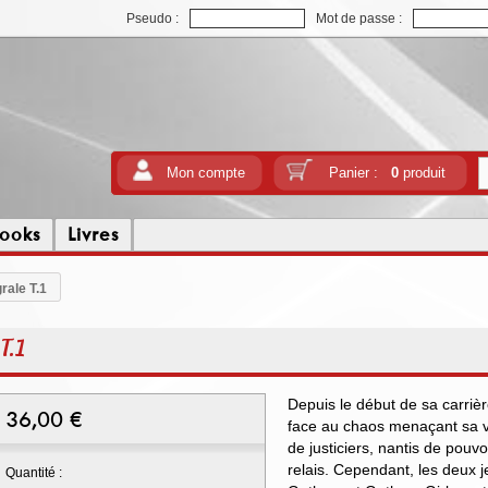
Pseudo :
Mot de passe :
Mon compte
Panier :
0
produit
ooks
Livres
rale T.1
T.1
Depuis le début de sa carriè
36,00
€
face au chaos menaçant sa v
de justiciers, nantis de pouv
relais. Cependant, les deux 
Quantité :