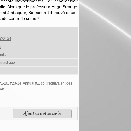
 encore inexpérimentés. Le Chevalier Noir
ile. Alors que le professeur Hugo Strange
rent à attaquer, Batman a-t-il trouvé deux
sade contre le crime ?
822134
m
mics
ntastique
1-20, #23-24, Annual #1, soit l'équivalent des
ion.
Ajouter votre avis