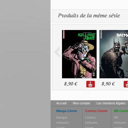
Produits de la même série
8,90 €
8,90 €
Accueil
|
Mon compte
|
Les mentions légales
Manga Center
Comics Center
BD Cente
Mangas
Comics
BD
Artbooks
Artbooks
Artbooks
Livres
Livres
Livres