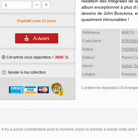
réédition des Intégrales de 
album exceptionnel à plus d'u
dessins de John Buscema, en
quasiment introuvables !
Expédié sous 21 jours
Référence :
688152
Code barre :
9791039
Auteur :
THOMAS
Cet article vous rapportera +
3600
Editeur :
Panini C
Genre :
Action
,
Su
Ajouter à ma collection
Langue :
Français
Contient les épisodes US Avenge
Il n'y a aucun commentaire pour le moment, soyez le premier à laisser votre avis !