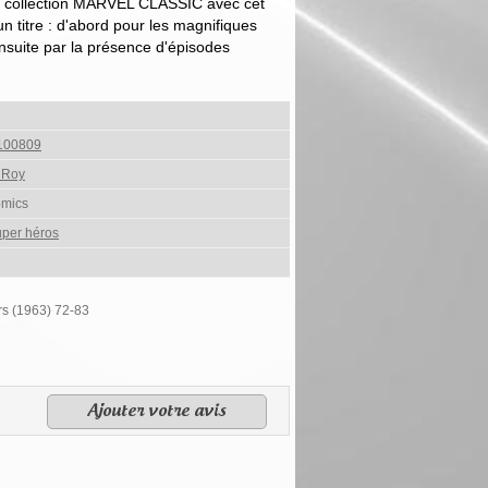
la collection MARVEL CLASSIC avec cet
n titre : d'abord pour les magnifiques
suite par la présence d'épisodes
100809
 Roy
omics
per héros
rs (1963) 72-83
Ajouter votre avis