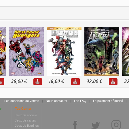
36,00 €
16,00 €
32,00 €
32
|
Les conditions de ventes
|
Nous contacter
|
Les FAQ
|
Le paiement sécurisé
|
r
Toy Center
Jeux de société
Jeux de cartes
Jeux de figurines