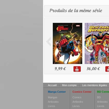
Produits de la même série
9,99 €
36,00 €
Accueil
|
Mon compte
|
Les mentions légales
Manga Center
Comics Center
BD Cente
Mangas
Comics
BD
Artbooks
Artbooks
Artbooks
Livres
Livres
Livres