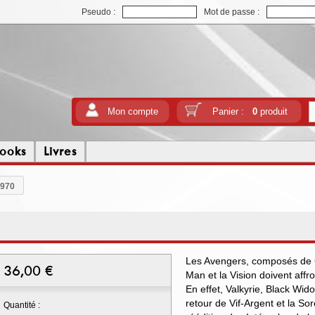
Pseudo :
Mot de passe :
Mon compte
Panier :
0
produit
ooks
Livres
1970
Les Avengers, composés de C
36,00
€
Man et la Vision doivent affro
En effet, Valkyrie, Black Wid
retour de Vif-Argent et la S
Quantité :