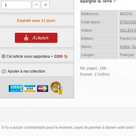
épargne la Terre ?
Référence :
683291
Expédié sous 21 jours
Code barre :
9791039
Auteur :
GILLEN K
Editeur :
Panini C
Genre :
Action
,
Su
Langue :
Français
Cet article vous rapportera +
2200
Nb. pages : 168
Ajouter à ma collection
Format : 17x26cm
Il n'y a aucun commentaire pour le moment, soyez le premier à laisser votre avis !