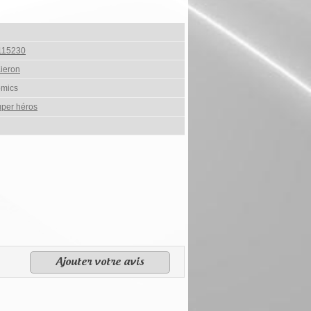
115230
ieron
omics
per héros
Ajouter votre avis