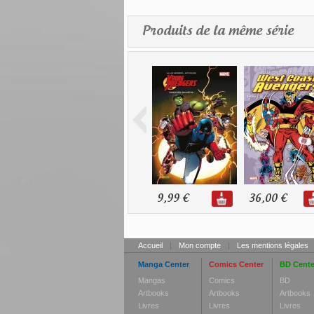
Produits de la même série
9,99 €
36,00 €
Accueil
|
Mon compte
|
Les mentions légales
Manga Center
Comics Center
BD Cente
Mangas
Comics
BD
Artbooks
Artbooks
Artbooks
Livres
Livres
Livres