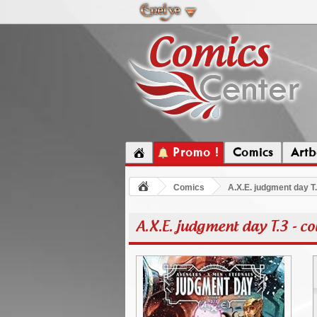
Promo !
Comics
Artb
Comics
A.X.E. judgment day T.
A.X.E. judgment day T.3 - co