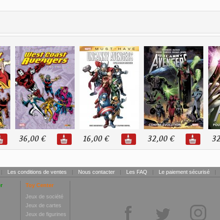
36,00 €
16,00 €
32,00 €
32
|
Les conditions de ventes
|
Nous contacter
|
Les FAQ
|
Le paiement sécurisé
|
r
Toy Center
Jeux de société
Jeux de cartes
Jeux de figurines