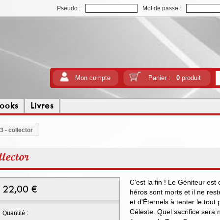
Pseudo :
Mot de passe :
Mon compte
Panier :
0
produit
ooks
Livres
3 - collector
llector
C'est la fin ! Le Géniteur est 
22,00
€
héros sont morts et il ne re
et d'Éternels à tenter le tout p
Céleste. Quel sacrifice sera
Quantité :