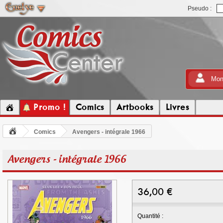
Pseudo :
Mon
Promo !
Comics
Artbooks
Livres
Comics
Avengers - intégrale 1966
Avengers - intégrale 1966
36,00
€
Quantité :