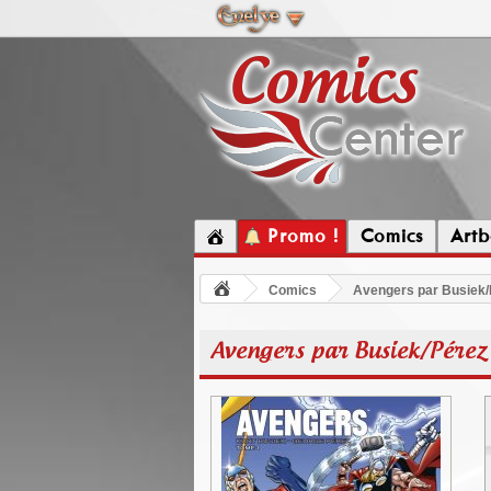
Promo !
Comics
Artb
Comics
Avengers par Busiek/
Avengers par Busiek/Pérez 