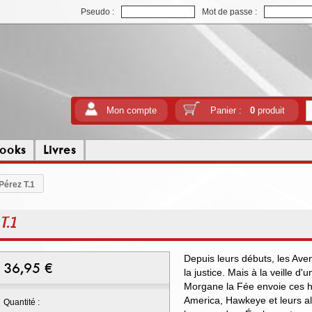
Pseudo :
Mot de passe :
Mon compte
Panier :
0
produit
ooks
Livres
Pérez T.1
T.1
Depuis leurs débuts, les Ave
36,95
€
la justice. Mais à la veille 
Morgane la Fée envoie ces h
America, Hawkeye et leurs all
Quantité :