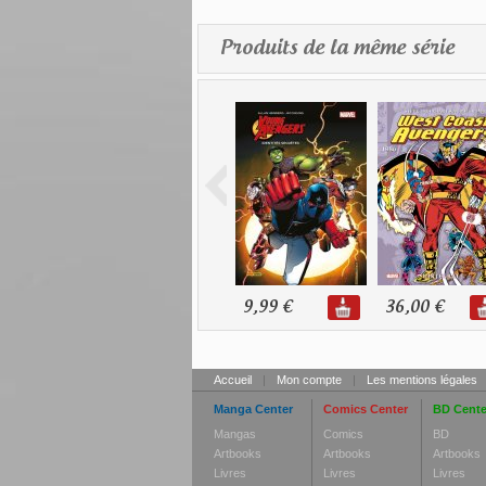
Produits de la même série
9,99 €
36,00 €
Accueil
|
Mon compte
|
Les mentions légales
Manga Center
Comics Center
BD Cente
Mangas
Comics
BD
Artbooks
Artbooks
Artbooks
Livres
Livres
Livres