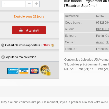
leur monde... Également au 
l'Escadron Suprême !
Référence :
675620
Expédié sous 21 jours
Code barre :
9782809
Auteur :
BUSIEK K
Editeur :
Panini C
Genre :
Action
,
Su
Cet article vous rapportera +
3695
Langue :
Français
Ajouter à ma collection
Contient les épisodes US Avenge
'98, publiés précédemment dans l
MARVEL TOP (V1) 14, THOR (V1) 
Il n'y a aucun commentaire pour le moment, soyez le premier à laisser votre avis !