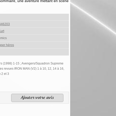
sommaire, une aventure mettant en scène
446203
urt
omics
per héros
rs (1998) 1-15 ; Avengers/Squadron Supreme
es revues IRON MAN (V2) 1 à 10, 12, 14 à 16,
2 et 3
Ajouter votre avis