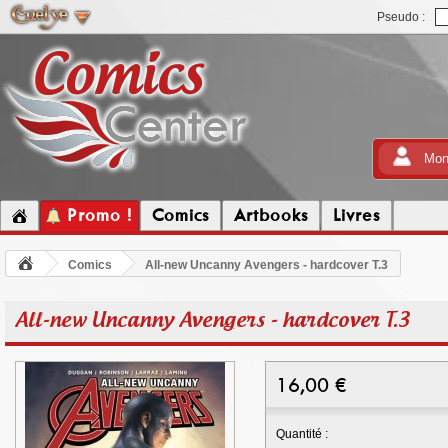
Pseudo :
Mon
Promo !
Comics
Artbooks
Livres
Comics
All-new Uncanny Avengers - hardcover T.3
All-new Uncanny Avengers - hardcover T.3
16,00
€
Quantité :