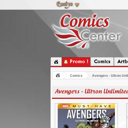
Promo !
Comics
Artb
Comics
Avengers - Ultron Unl
Avengers - Ultron Unlimite