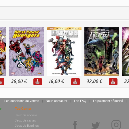
36,00 €
16,00 €
32,00 €
32
|
Les conditions de ventes
|
Nous contacter
|
Les FAQ
|
Le paiement sécurisé
|
r
Toy Center
Jeux de société
Jeux de cartes
Jeux de figurines