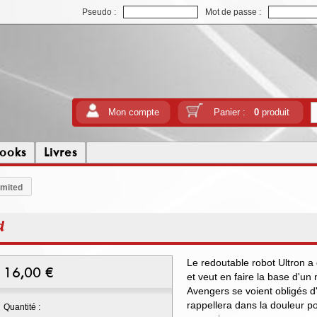
Pseudo :
Mot de passe :
Mon compte
Panier :
0
produit
ooks
Livres
imited
d
Le redoutable robot Ultron a d
16,00
€
et veut en faire la base d'u
Avengers se voient obligés d'
rappellera dans la douleur po
Quantité :