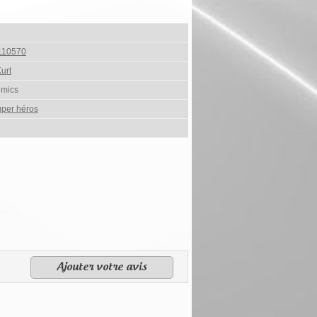
110570
urt
omics
per héros
Ajouter votre avis