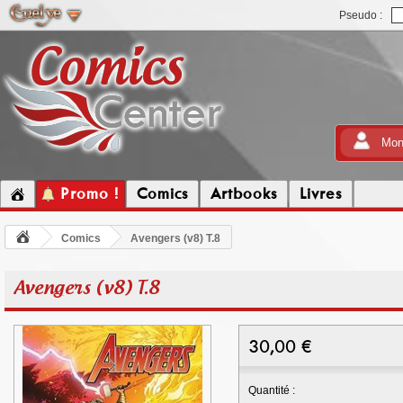
Pseudo :
Mon
Promo !
Comics
Artbooks
Livres
Comics
Avengers (v8) T.8
Avengers (v8) T.8
30,00
€
Quantité :