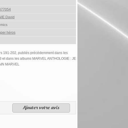
477054
IE David
omics
per héros
rs 191-202, publiés précédemment dans les
-13 et dans les albums MARVEL ANTHOLOGIE : JE
TAIN MARVEL
Ajouter votre avis