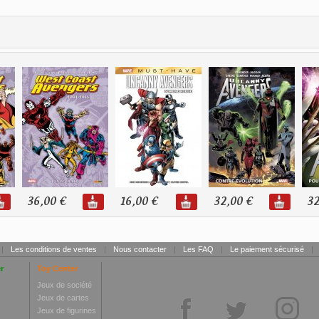
36,00 €
16,00 €
32,00 €
32
|
Les conditions de ventes
|
Nous contacter
|
Les FAQ
|
Le paiement sécurisé
|
r
Toy Center
Jeux de société
Jeux de cartes
Jeux de figurines