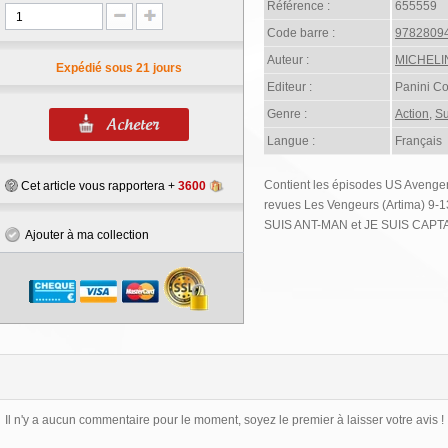
Référence :
655559
Code barre :
9782809
Auteur :
MICHELIN
Expédié sous 21 jours
Editeur :
Panini C
Genre :
Action
,
Su
Langue :
Français
Contient les épisodes US Avenge
Cet article vous rapportera +
3600
revues Les Vengeurs (Artima) 9
SUIS ANT-MAN et JE SUIS CAP
Ajouter à ma collection
Il n'y a aucun commentaire pour le moment, soyez le premier à laisser votre avis !