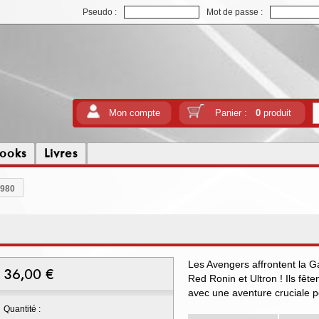
Pseudo :
Mot de passe :
Mon compte
Panier :
0
produit
ooks
Livres
1980
Les Avengers affrontent la Ga
36,00
€
Red Ronin et Ultron ! Ils fê
avec une aventure cruciale 
Quantité :