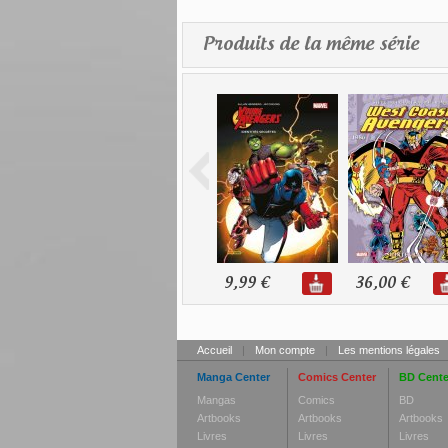
Produits de la même série
9,99 €
36,00 €
Accueil
|
Mon compte
|
Les mentions légales
Manga Center
Comics Center
BD Cente
Mangas
Comics
BD
Artbooks
Artbooks
Artbooks
Livres
Livres
Livres