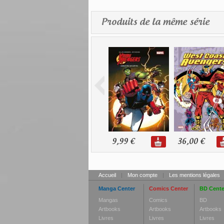
Produits de la même série
9,99 €
36,00 €
Accueil
|
Mon compte
|
Les mentions légales
Manga Center
Comics Center
BD Cente
Mangas
Comics
BD
Artbooks
Artbooks
Artbooks
Livres
Livres
Livres