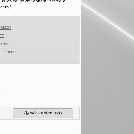
us les coups de l'ennemi ? Avec la
ngers !
465938
IF
omics
per héros
Ajouter votre avis