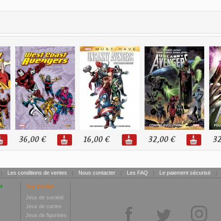
36,00 €
16,00 €
32,00 €
32
|
Les conditions de ventes
|
Nous contacter
|
Les FAQ
|
Le paiement sécurisé
|
r
Toy Center
Jeux de société
Jeux de cartes
Jeux de figurines