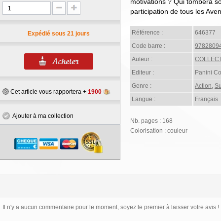
motivations ? Qui tombera so
participation de tous les Ave
Référence :
646377
Expédié sous 21 jours
Code barre :
9782809
Auteur :
COLLECT
Editeur :
Panini C
Genre :
Action
,
Su
Cet article vous rapportera +
1900
Langue :
Français
Ajouter à ma collection
Nb. pages : 168
Colorisation : couleur
Il n'y a aucun commentaire pour le moment, soyez le premier à laisser votre avis !