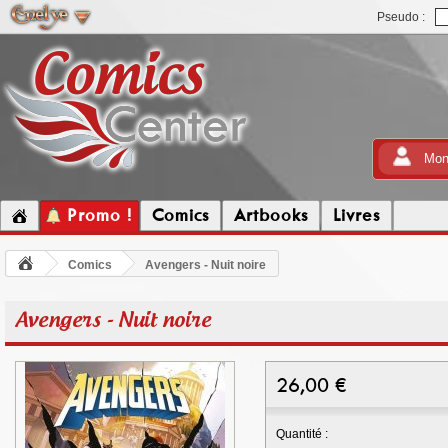
Pseudo :
Mon
Promo !
Comics
Artbooks
Livres
Comics
Avengers - Nuit noire
Avengers - Nuit noire
26,00
€
Quantité :