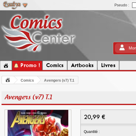
Pseudo :
Mon
Promo !
Comics
Artbooks
Livres
Comics
Avengers (v7) T.1
Avengers (v7) T.1
20,99
€
Quantité :