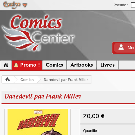
Pseudo :
Mon
Promo !
Comics
Artbooks
Livres
Comics
Daredevil par Frank Miller
Daredevil par Frank Miller
70,00
€
Quantité :