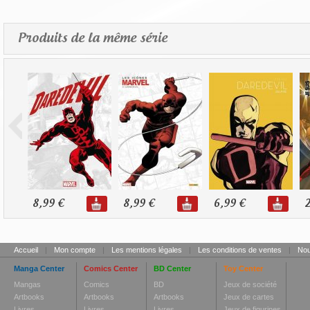
Produits de la même série
8,99 €
8,99 €
6,99 €
2
Accueil
|
Mon compte
|
Les mentions légales
|
Les conditions de ventes
|
Nou
Manga Center
Comics Center
BD Center
Toy Center
Mangas
Comics
BD
Jeux de société
Artbooks
Artbooks
Artbooks
Jeux de cartes
Livres
Livres
Livres
Jeux de figurines