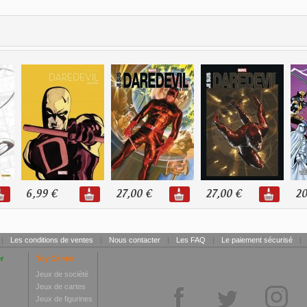
6,99 €
27,00 €
27,00 €
20
|
Les conditions de ventes
|
Nous contacter
|
Les FAQ
|
Le paiement sécurisé
|
r
Toy Center
Jeux de société
Jeux de cartes
Jeux de figurines