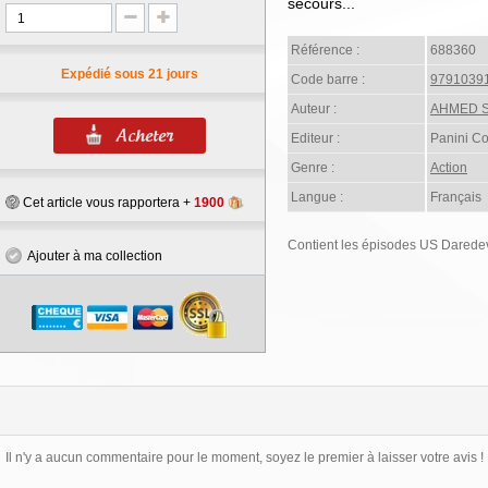
secours...
Référence :
688360
Expédié sous 21 jours
Code barre :
9791039
Auteur :
AHMED S
Editeur :
Panini C
Genre :
Action
Langue :
Français
Cet article vous rapportera +
1900
Contient les épisodes US Daredevi
Ajouter à ma collection
Il n'y a aucun commentaire pour le moment, soyez le premier à laisser votre avis !