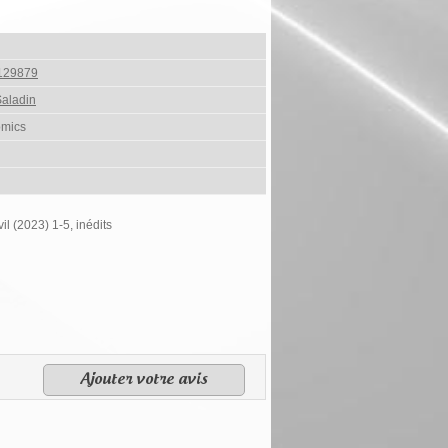
129879
aladin
omics
l (2023) 1-5, inédits
Ajouter votre avis