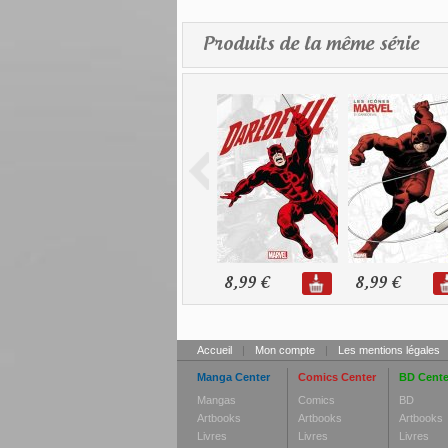
Produits de la même série
8,99 €
8,99 €
Accueil
|
Mon compte
|
Les mentions légales
Manga Center
Comics Center
BD Cente
Mangas
Comics
BD
Artbooks
Artbooks
Artbooks
Livres
Livres
Livres