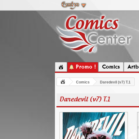
Promo !
Comics
Artb
Comics
Daredevil (v7) T.1
Daredevil (v7) T.1