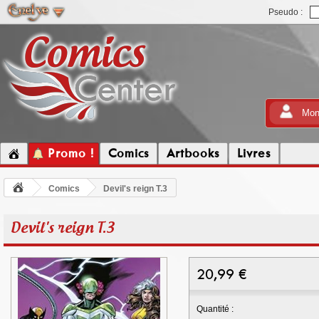
Pseudo :
Mon
Promo !
Comics
Artbooks
Livres
Comics
Devil's reign T.3
Devil's reign T.3
20,99
€
Quantité :