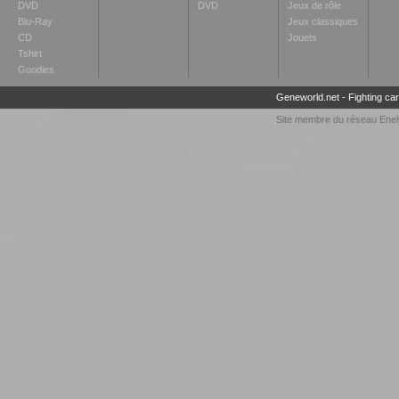
DVD
DVD
Jeux de rôle
Blu-Ray
Jeux classiques
CD
Jouets
Tshirt
Goodies
Geneworld.net
-
Fighting ca
Site membre du réseau
Enel