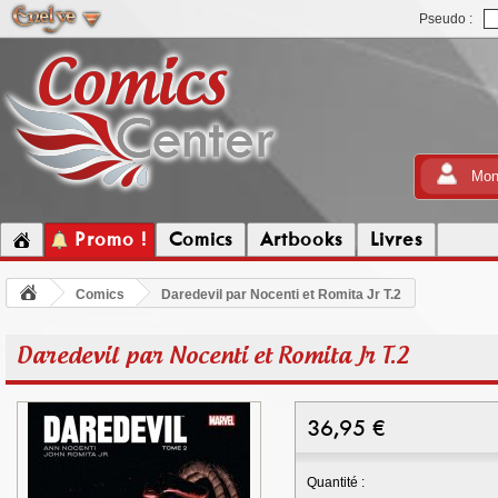
Pseudo :
Mon
Promo !
Comics
Artbooks
Livres
Comics
Daredevil par Nocenti et Romita Jr T.2
Daredevil par Nocenti et Romita Jr T.2
36,95
€
Quantité :