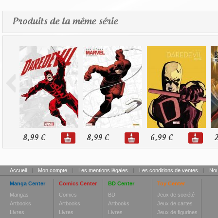
Produits de la même série
8,99 €
8,99 €
6,99 €
2
Accueil
|
Mon compte
|
Les mentions légales
|
Les conditions de ventes
|
Nou
Manga Center
Comics Center
BD Center
Toy Center
Mangas
Comics
BD
Jeux de société
Artbooks
Artbooks
Artbooks
Jeux de cartes
Livres
Livres
Livres
Jeux de figurines