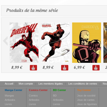
Produits de la même série
8,99 €
8,99 €
6,99 €
2
Accueil
|
Mon compte
|
Les mentions légales
|
Les conditions de ventes
|
Nou
Manga Center
Comics Center
BD Center
Toy Center
Mangas
Comics
BD
Jeux de société
Artbooks
Artbooks
Artbooks
Jeux de cartes
Livres
Livres
Livres
Jeux de figurines