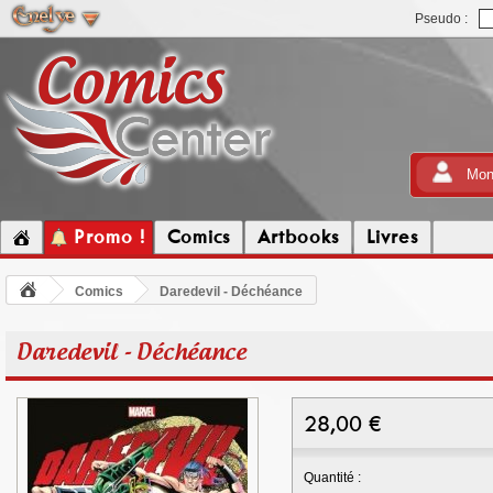
Pseudo :
Mon
Promo !
Comics
Artbooks
Livres
Comics
Daredevil - Déchéance
Daredevil - Déchéance
28,00
€
Quantité :