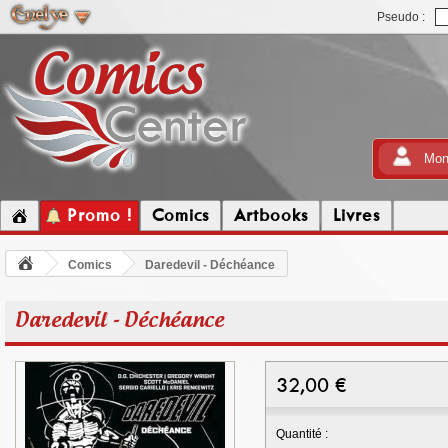
Pseudo :
Mon
Promo !
Comics
Artbooks
Livres
Comics
Daredevil - Déchéance
Daredevil - Déchéance
32,00
€
Quantité :