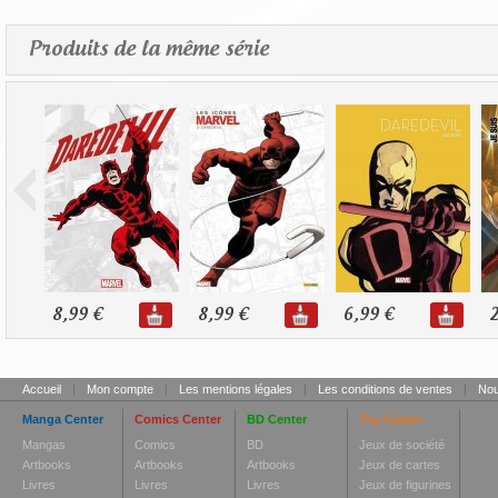
Produits de la même série
8,99 €
8,99 €
6,99 €
2
Accueil
|
Mon compte
|
Les mentions légales
|
Les conditions de ventes
|
Nou
Manga Center
Comics Center
BD Center
Toy Center
Mangas
Comics
BD
Jeux de société
Artbooks
Artbooks
Artbooks
Jeux de cartes
Livres
Livres
Livres
Jeux de figurines