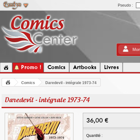
Pseudo :
Mon
Promo !
Comics
Artbooks
Livres
Comics
Daredevil - intégrale 1973-74
Daredevil - intégrale 1973-74
36,00
€
Quantité :