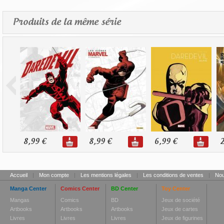
Produits de la même série
8,99 €
8,99 €
6,99 €
2
Accueil
|
Mon compte
|
Les mentions légales
|
Les conditions de ventes
|
Nou
Manga Center
Comics Center
BD Center
Toy Center
Mangas
Comics
BD
Jeux de société
Artbooks
Artbooks
Artbooks
Jeux de cartes
Livres
Livres
Livres
Jeux de figurines