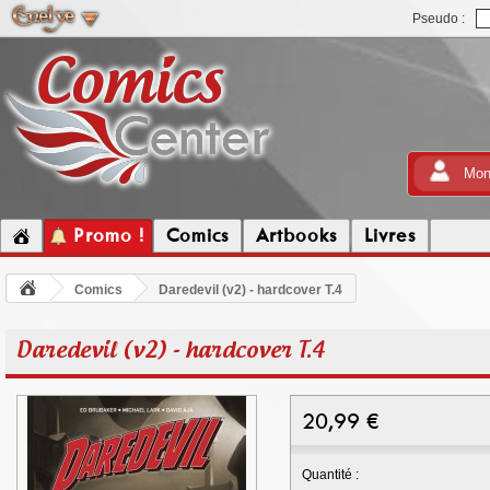
Pseudo :
Mon
Promo !
Comics
Artbooks
Livres
Comics
Daredevil (v2) - hardcover T.4
Daredevil (v2) - hardcover T.4
20,99
€
Quantité :