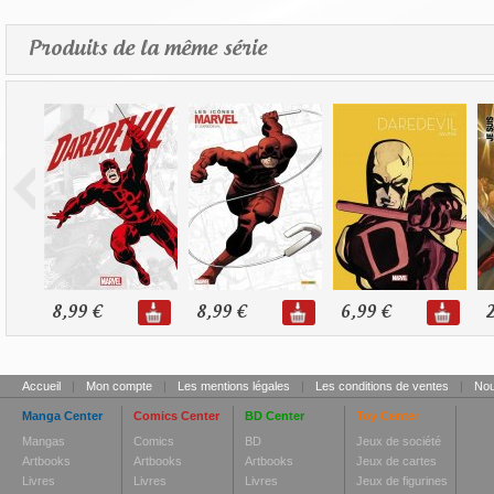
Produits de la même série
8,99 €
8,99 €
6,99 €
2
Accueil
|
Mon compte
|
Les mentions légales
|
Les conditions de ventes
|
Nou
Manga Center
Comics Center
BD Center
Toy Center
Mangas
Comics
BD
Jeux de société
Artbooks
Artbooks
Artbooks
Jeux de cartes
Livres
Livres
Livres
Jeux de figurines