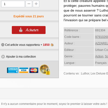
Et si cette créature appelé
protéger, pauvres humains qu
que de nous asservir ? Lutho
pourront se tourner sans crain
Expédié sous 21 jours
l'invasion qui se prépare bel 
Référence :
691304
Code barre :
9791026
Auteur :
AZZAREL
Cet article vous rapportera +
1850
Editeur :
Urban Co
Genre :
Action
,
Sc
Ajouter à ma collection
Langue :
Français
Contenu vo : Luthor, Lex Deluxe E
Il n'y a aucun commentaire pour le moment, soyez le premier à laisser votre avis !