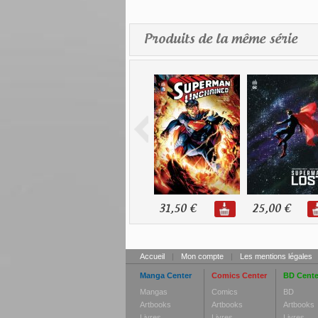
Produits de la même série
31,50 €
25,00 €
Accueil
|
Mon compte
|
Les mentions légales
Manga Center
Comics Center
BD Cente
Mangas
Comics
BD
Artbooks
Artbooks
Artbooks
Livres
Livres
Livres