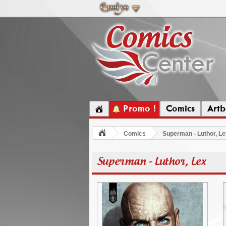
Promo !
Comics
Artb
Comics
Superman - Luthor, Le
Superman - Luthor, Lex