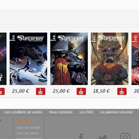
25,00 €
25,00 €
18,50 €
20
|
Les conditions de ventes
|
Nous contacter
|
Les FAQ
|
Le paiement sécurisé
|
r
Toy Center
Jeux de société
Jeux de cartes
Jeux de figurines