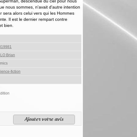
e Superman, descendue du ciel pour nous
e nous sommes, n'avait d'autre intention
r sera alors celui vers qui les Hommes
te. Il est le dernier rempart contre
et bien.
819981
LO Brian
mics
ience-fiction
dition
Ajouter votre avis