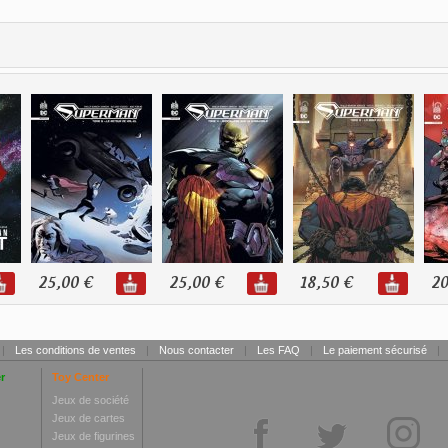
25,00 €
25,00 €
18,50 €
20
|
Les conditions de ventes
|
Nous contacter
|
Les FAQ
|
Le paiement sécurisé
|
r
Toy Center
Jeux de société
Jeux de cartes
Jeux de figurines