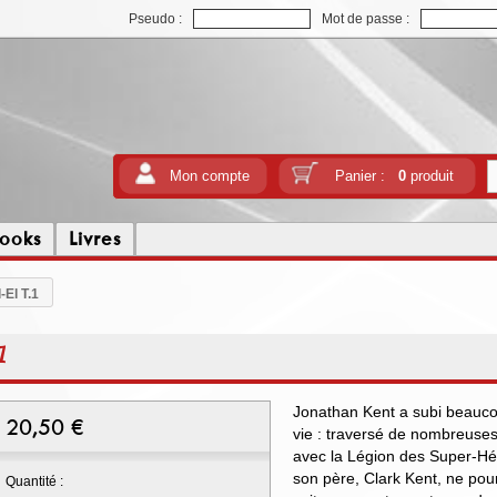
Pseudo :
Mot de passe :
Mon compte
Panier :
0
produit
ooks
Livres
-El T.1
1
Jonathan Kent a subi beauco
20,50
€
vie : traversé de nombreuse
avec la Légion des Super-Hér
son père, Clark Kent, ne pou
Quantité :