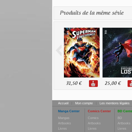
Produits de la même série
31,50 €
25,00 €
Accueil
|
Mon compte
|
Les mentions légales
Manga Center
Comics Center
BD Cente
Mangas
Comics
BD
Artbooks
Artbooks
Artbooks
Livres
Livres
Livres