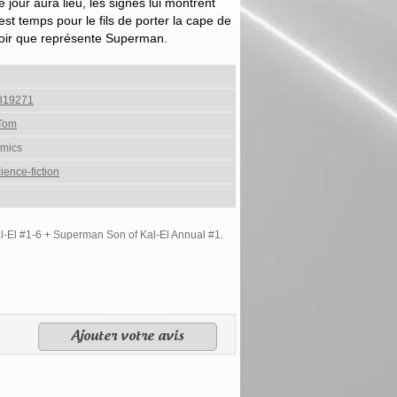
jour aura lieu, les signes lui montrent
l est temps pour le fils de porter la cape de
poir que représente Superman.
819271
Tom
mics
ience-fiction
-El #1-6 + Superman Son of Kal-El Annual #1.
Ajouter votre avis