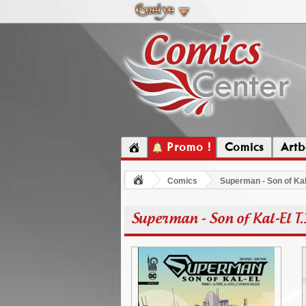
Promo !
Comics
Artb
Comics
Superman - Son of Kal
Superman - Son of Kal-El T.