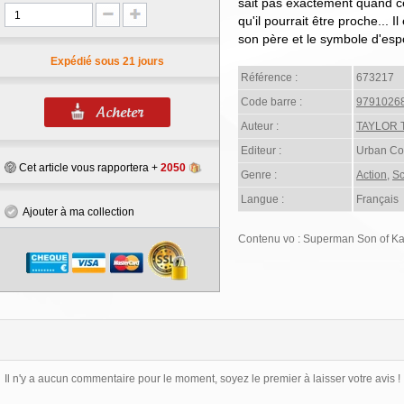
sait pas exactement quand ce 
qu'il pourrait être proche... I
son père et le symbole d'es
Expédié sous 21 jours
Référence :
673217
Code barre :
9791026
Auteur :
TAYLOR 
Editeur :
Urban Co
Cet article vous rapportera +
2050
Genre :
Action
,
Sc
Langue :
Français
Ajouter à ma collection
Contenu vo : Superman Son of Kal
Il n'y a aucun commentaire pour le moment, soyez le premier à laisser votre avis !