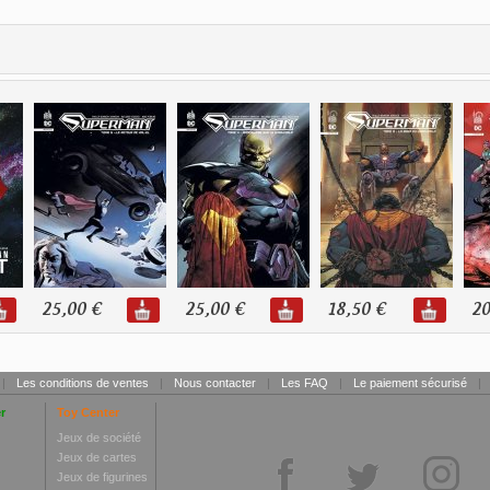
25,00 €
25,00 €
18,50 €
20
|
Les conditions de ventes
|
Nous contacter
|
Les FAQ
|
Le paiement sécurisé
|
r
Toy Center
Jeux de société
Jeux de cartes
Jeux de figurines