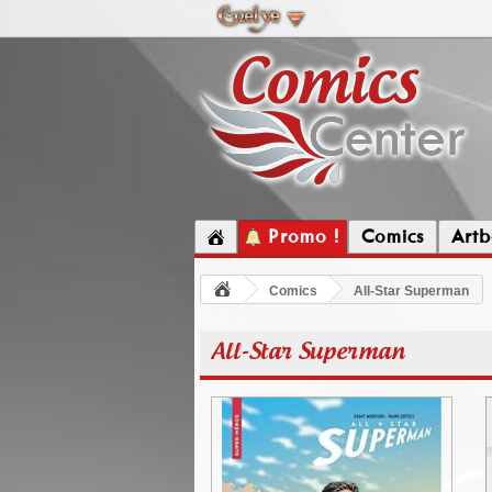
Promo !
Comics
Artb
Comics
All-Star Superman
All-Star Superman