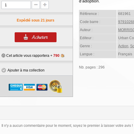
d'adoption.
Référence :
681961
Expédié sous 21 jours
Code barre :
9791026
Auteur :
MORRISO
Editeur :
Urban Co
Genre :
Action
,
Sc
Langue :
Français
Cet article vous rapportera +
790
Nb. pages : 296
Ajouter à ma collection
Il n'y a aucun commentaire pour le moment, soyez le premier à laisser votre avis !