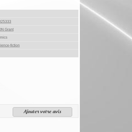
825333
N Grant
mics
ience-fiction
Ajouter votre avis