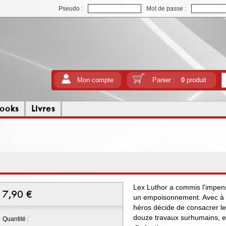
Pseudo :
Mot de passe :
Mon compte
Panier :
0
produit
ooks
Livres
Lex Luthor a commis l'impen
7,90
€
un empoisonnement. Avec à p
héros décide de consacrer le 
douze travaux surhumains, et 
Quantité :