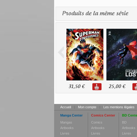
Produits de la même série
31,50 €
25,00 €
Accueil
|
Mon compte
|
Les mentions légales
Manga Center
Comics Center
BD Cente
Mangas
Comics
BD
Artbooks
Artbooks
Artbooks
Livres
Livres
Livres