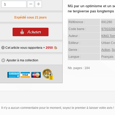
Mû par un optimisme et un sen
ne tergiverse pas longtemps a
Expédié sous 21 jours
Référence :
691280
Code barre :
9791026
Auteur :
KING To
Editeur :
Urban Co
Cet article vous rapportera +
2050
Genre :
Action
,
Sc
Langue :
Français
Ajouter à ma collection
Nb. pages : 184
Il n'y a aucun commentaire pour le moment, soyez le premier à laisser votre avis !