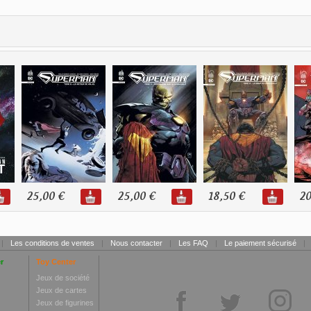
25,00 €
25,00 €
18,50 €
20
|
Les conditions de ventes
|
Nous contacter
|
Les FAQ
|
Le paiement sécurisé
|
r
Toy Center
Jeux de société
Jeux de cartes
Jeux de figurines