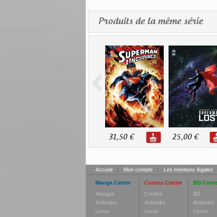
Produits de la même série
31,50 €
25,00 €
Accueil
|
Mon compte
|
Les mentions légales
Manga Center
Comics Center
BD Cente
Mangas
Comics
BD
Artbooks
Artbooks
Artbooks
Livres
Livres
Livres