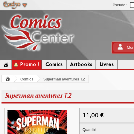
Pseudo :
Mon
Promo !
Comics
Artbooks
Livres
Comics
Superman aventures T.2
Superman aventures T.2
11,00
€
Quantité :