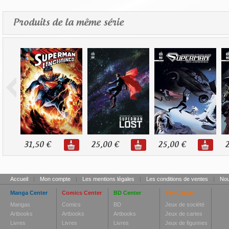
Produits de la même série
31,50 €
25,00 €
25,00 €
2
Accueil
|
Mon compte
|
Les mentions légales
|
Les conditions de ventes
|
Nou
Manga Center
Comics Center
BD Center
Toy Center
Mangas
Comics
BD
Jeux de société
Artbooks
Artbooks
Artbooks
Jeux de cartes
Livres
Livres
Livres
Jeux de figurines