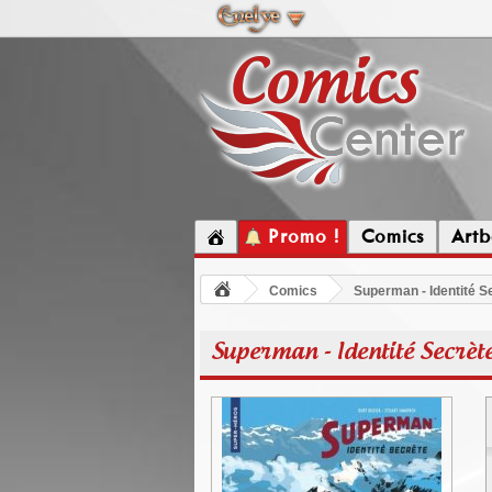
Promo !
Comics
Artb
Comics
Superman - Identité S
Superman - Identité Secrèt