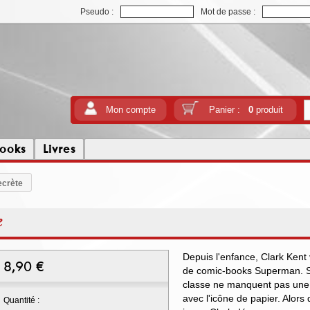
Pseudo :
Mot de passe :
Mon compte
Panier :
0
produit
ooks
Livres
ecrète
e
Depuis l'enfance, Clark Kent
8,90
€
de comic-books Superman. Sa
classe ne manquent pas une 
avec l'icône de papier. Alors 
Quantité :