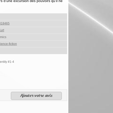
s d'une excursion des pouvoirs qu'il ne
818465
urt
mics
ience-fiction
entity #1-4
Ajouter votre avis