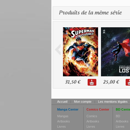
Produits de la même série
31,50 €
25,00 €
Accueil
|
Mon compte
|
Les mentions légales
Manga Center
Comics Center
BD Cente
Mangas
Comics
BD
Artbooks
Artbooks
Artbooks
Livres
Livres
Livres