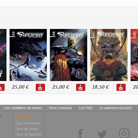
25,00 €
25,00 €
18,50 €
20
|
Les conditions de ventes
|
Nous contacter
|
Les FAQ
|
Le paiement sécurisé
|
r
Toy Center
Jeux de société
Jeux de cartes
Jeux de figurines