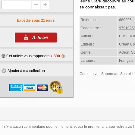
jeune Clark découvre au cour
se connaissait pas.
Référence :
689206
Expédié sous 21 jours
Code barre :
9791026
Auteur :
BUSIEK K
Editeur :
Urban Co
Genre :
Action
,
Sc
Cet article vous rapportera +
890
Langue :
Français
Ajouter à ma collection
Contenu vo : Superman: Secret Id
Il n'y a aucun commentaire pour le moment, soyez le premier à laisser votre avis !