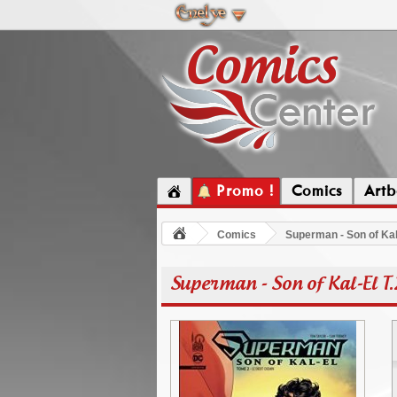
Promo !
Comics
Artb
Comics
Superman - Son of Kal
Superman - Son of Kal-El T.