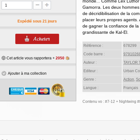
monde... Comme Lex Luthor et
Gamorra. Les deux hommes 
de décridibilisation de la 
placer leurs propres agents. 
Expédié sous 21 jours
de gagner la confiance de la 
grandissante de Kal-El.
Référence :
678299
Code barre :
9791026
Cet article vous rapportera +
2050
Auteur :
TAYLOR 
Editeur :
Urban Co
Ajouter à ma collection
Genre :
Action
,
Sc
Langue :
Français
Contenu vo : #7-12 + Nightwing 