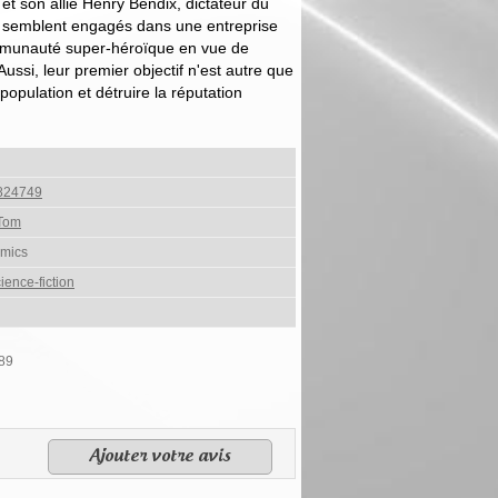
 son allié Henry Bendix, dictateur du
semblent engagés dans une entreprise
communauté super-héroïque en vue de
Aussi, leur premier objectif n'est autre que
population et détruire la réputation
824749
Tom
mics
ience-fiction
#89
Ajouter votre avis