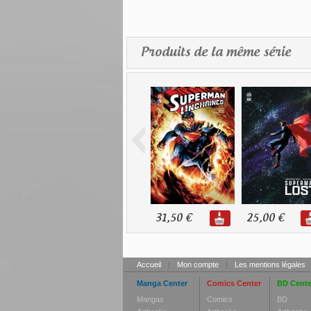
Produits de la même série
31,50 €
25,00 €
Accueil
|
Mon compte
|
Les mentions légales
Manga Center
Comics Center
BD Cente
Mangas
Comics
BD