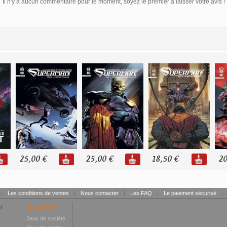
Il n'y a aucun commentaire pour le moment, soyez le premier à laisser votre avis !
25,00 €
25,00 €
18,50 €
20
|
Les conditions de ventes
|
Nous contacter
|
Les FAQ
|
Le paiement sécurisé
|
r
Toy Center
Jeux de société