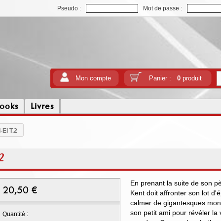
Pseudo :
Mot de passe :
Mon compte
Panier :
0
produit
ooks
Livres
-El T.2
2
En prenant la suite de son pè
20,50
€
Kent doit affronter son lot d'
calmer de gigantesques monst
son petit ami pour révéler la
Quantité :