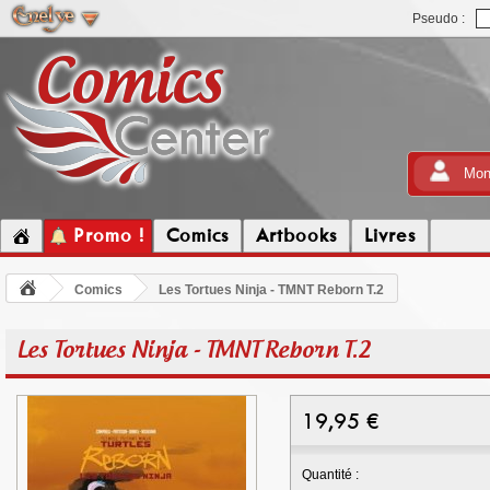
Pseudo :
Mon
Promo !
Comics
Artbooks
Livres
Comics
Les Tortues Ninja - TMNT Reborn T.2
Les Tortues Ninja - TMNT Reborn T.2
19,95
€
Quantité :