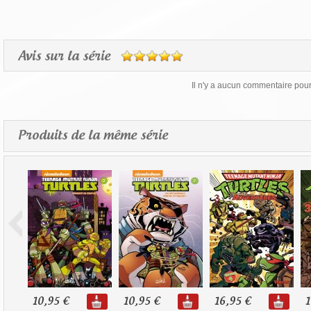
Avis sur la série
Il n'y a aucun commentaire pour 
Produits de la même série
10,95 €
10,95 €
16,95 €
1