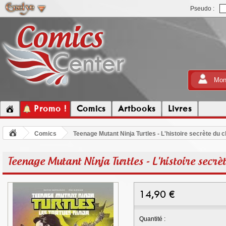
Pseudo :
Mon
Promo !
Comics
Artbooks
Livres
Comics
Teenage Mutant Ninja Turtles - L'histoire secrète du c
Teenage Mutant Ninja Turtles - L'histoire secrèt
14,90
€
Quantité :